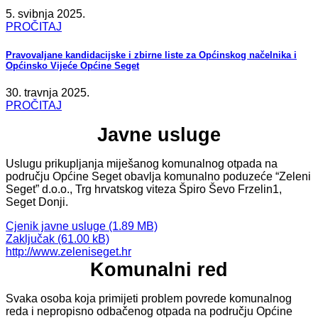
5. svibnja 2025.
PROČITAJ
Pravovaljane kandidacijske i zbirne liste za Općinskog načelnika i
Općinsko Vijeće Općine Seget
30. travnja 2025.
PROČITAJ
Javne usluge
Uslugu prikupljanja miješanog komunalnog otpada na
području Općine Seget obavlja komunalno poduzeće “Zeleni
Seget” d.o.o., Trg hrvatskog viteza Špiro Ševo Frzelin1,
Seget Donji.
Cjenik javne usluge
Zaključak
http://www.zeleniseget.hr
Komunalni red
Svaka osoba koja primijeti problem povrede komunalnog
reda i nepropisno odbačenog otpada na području Općine