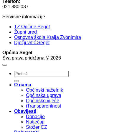
Telefon:
021 880 037
Servisne informacije
TZ Općine Seget
Župni ured
Osnovna škola Kralja Zvonimira
Dječji vrtić Seget
Općina Seget
Sva prava pridržana © 2026
O nama
Općinski načelnik
Općinska uprava
Općinsko vijeće
iTransparentnost
Obavijesti
Donacije
Natječaji
Stožer CZ