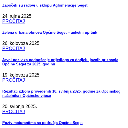
Započeli su radovi u sklopu Aglomeracije Seget
24. rujna 2025.
PROČITAJ
Zelena urbana obnova Općine Seget – anketni upitnik
26. kolovoza 2025.
PROČITAJ
Javni poziv za podnošenje prijedloga za dodjelu javnih priznanja
Općine Seget za 2025. godinu
19. kolovoza 2025.
PROČITAJ
Rezultati izbora provedenih 18. svibnja 2025. godine za Općinskog
načelnika i Općinsko vijeće
20. svibnja 2025.
PROČITAJ
Poziv maturantima sa područja Općine Seget