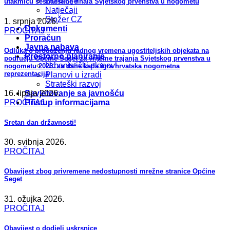
Donacije
utakmicu šesnaestine finala Svjetskog prvenstva u nogometu
Natječaji
Stožer CZ
1. srpnja 2026.
Dokumenti
PROČITAJ
Proračun
Javna nabava
Odluka o produženju radnog vremena ugostiteljskih objekata na
Prostorno planiranje
području Općine Seget za vrijeme trajanja Svjetskog prvenstva u
Urbanistički planovi
nogometu 2026. za dane kada igra hrvatska nogometna
reprezentacija
Planovi u izradi
Strateški razvoj
16. lipnja 2026.
Savjetovanje sa javnošću
PROČITAJ
Pristup informacijama
Sretan dan državnosti!
30. svibnja 2026.
PROČITAJ
Obavijest zbog privremene nedostupnosti mrežne stranice Općine
Seget
31. ožujka 2026.
PROČITAJ
Obavijest o dodjeli uskrsnice