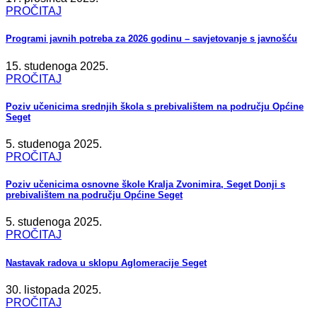
PROČITAJ
Programi javnih potreba za 2026 godinu – savjetovanje s javnošću
15. studenoga 2025.
PROČITAJ
Poziv učenicima srednjih škola s prebivalištem na području Općine
Seget
5. studenoga 2025.
PROČITAJ
Poziv učenicima osnovne škole Kralja Zvonimira, Seget Donji s
prebivalištem na području Općine Seget
5. studenoga 2025.
PROČITAJ
Nastavak radova u sklopu Aglomeracije Seget
30. listopada 2025.
PROČITAJ