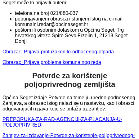
Seget može to prijaviti putem:
telefona na broj 021/880-037
popunjavanjem obrasca i slanjem istog na e-mail
komunalni.redar@opcinaseget.hr
poštom ili osobnim dolaskom u Općinu Seget, Trg
hrvatskog viteza Špiro Ševo Frzelin 1, 21218 Seget
Donji
Obrazac_Prijava-protuzakonito-odbacenog-otpada
Obrazac_Prijava problema komunalnog reda
Potvrde za korištenje
poljoprivrednog zemljišta
Općina Seget izdaje Potvrde na temelju uredno podnesenog
Zahtjeva, a obrazac istog nalazi se u nastavku, kao i obrasci
odgovarajućih izjava koje se prilažu uz zahtjev.
PREPORUKA-ZA-RAD-AGENCIJI-ZA-PLACANJA-U-
POLJOPRIVREDI
Zahtjev-za-izdavanje-Potvrde-za-koristenje-poljoprivrednog-