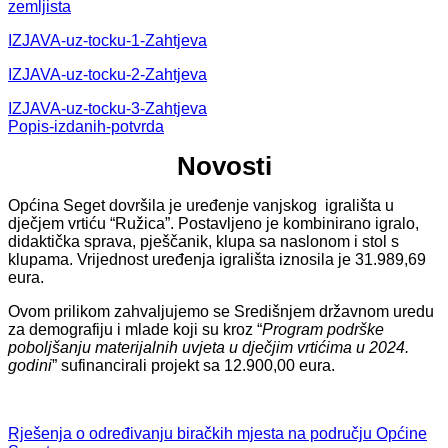
zemljista
IZJAVA-uz-tocku-1-Zahtjeva
IZJAVA-uz-tocku-2-Zahtjeva
IZJAVA-uz-tocku-3-Zahtjeva
Popis-izdanih-potvrda
Novosti
Općina Seget dovršila je uređenje vanjskog igrališta u
dječjem vrtiću “Ružica”. Postavljeno je kombinirano igralo,
didaktička sprava, pješčanik, klupa sa naslonom i stol s
klupama. Vrijednost uređenja igrališta iznosila je 31.989,69
eura.
Ovom prilikom zahvaljujemo se Središnjem državnom uredu
za demografiju i mlade koji su kroz “
Program podrške
poboljšanju materijalnih uvjeta u dječjim vrtićima u 2024.
godini
” sufinancirali projekt sa 12.900,00 eura.
Rješenja o određivanju biračkih mjesta na području Općine