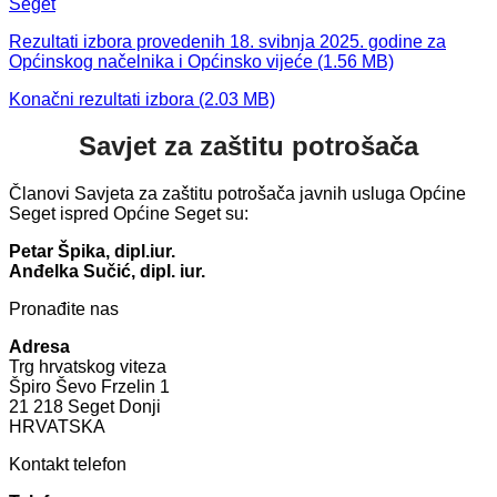
Seget
Rezultati izbora provedenih 18. svibnja 2025. godine za
Općinskog načelnika i Općinsko vijeće
Konačni rezultati izbora
Savjet za zaštitu potrošača
Članovi Savjeta za zaštitu potrošača javnih usluga Općine
Seget ispred Općine Seget su:
Petar Špika, dipl.iur.
Anđelka Sučić, dipl. iur.
Pronađite nas
Adresa
Trg hrvatskog viteza
Špiro Ševo Frzelin 1
21 218 Seget Donji
HRVATSKA
Kontakt telefon