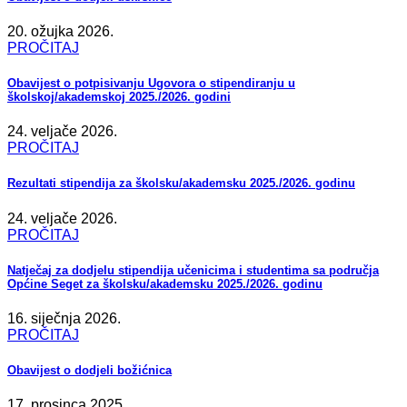
20. ožujka 2026.
PROČITAJ
Obavijest o potpisivanju Ugovora o stipendiranju u
školskoj/akademskoj 2025./2026. godini
24. veljače 2026.
PROČITAJ
Rezultati stipendija za školsku/akademsku 2025./2026. godinu
24. veljače 2026.
PROČITAJ
Natječaj za dodjelu stipendija učenicima i studentima sa područja
Općine Seget za školsku/akademsku 2025./2026. godinu
16. siječnja 2026.
PROČITAJ
Obavijest o dodjeli božićnica
17. prosinca 2025.