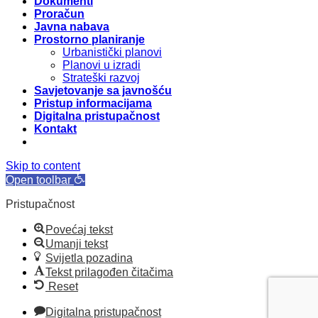
Dokumenti
Proračun
Javna nabava
Prostorno planiranje
Urbanistički planovi
Planovi u izradi
Strateški razvoj
Savjetovanje sa javnošću
Pristup informacijama
Digitalna pristupačnost
Kontakt
Skip to content
Open toolbar
Pristupačnost
Povećaj tekst
Umanji tekst
Svijetla pozadina
Tekst prilagođen čitačima
Reset
Digitalna pristupačnost