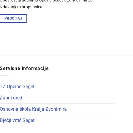
Obavijest građanima Općine Seget o zahtjevima za
izdavanjem propusnica.
PROČITAJ
Servisne informacije
TZ Općine Seget
Župni ured
Osnovna škola Kralja Zvonimira
Dječji vrtić Seget