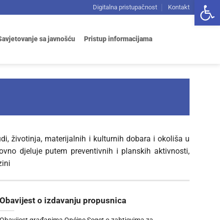
Open 
Digitalna pristupačnost
Kontakt
Savjetovanje sa javnošću
Pristup informacijama
i, životinja, materijalnih i kulturnih dobara i okoliša u
ovno djeluje putem preventivnih i planskih aktivnosti,
zini
Obavijest o izdavanju propusnica