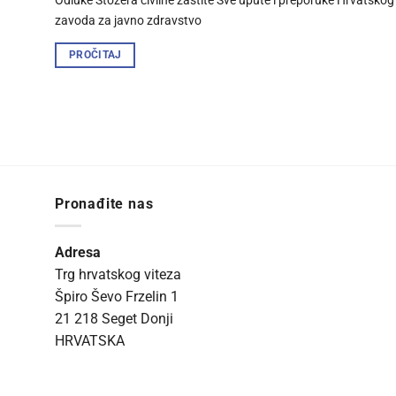
Odluke Stožera civilne zaštite Sve upute i preporuke Hrvatskog
zavoda za javno zdravstvo
PROČITAJ
Pronađite nas
Adresa
Trg hrvatskog viteza
Špiro Ševo Frzelin 1
21 218 Seget Donji
HRVATSKA