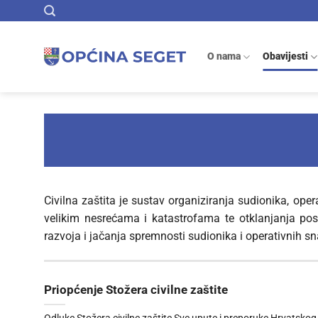
Skip
to
content
O nama
Obavijesti
Civilna zaštita je sustav organiziranja sudionika, opera
velikim nesrećama i katastrofama te otklanjanja poslj
razvoja i jačanja spremnosti sudionika i operativnih sna
Priopćenje Stožera civilne zaštite