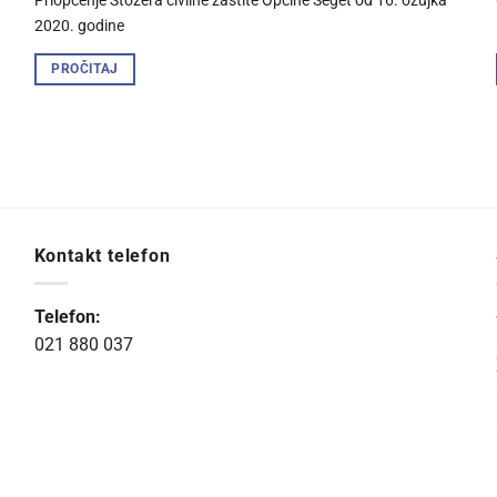
Priopćenje Stožera civilne zaštite Općine Seget od 16. ožujka
2020. godine
PROČITAJ
Kontakt telefon
Telefon:
021 880 037