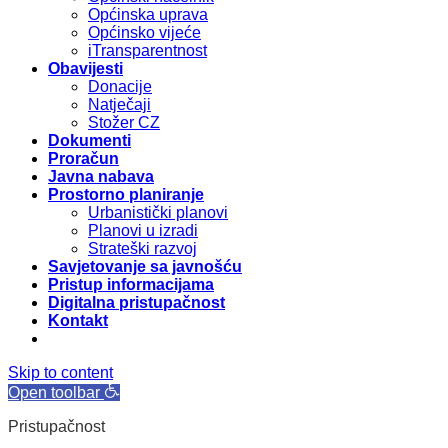
Općinska uprava
Općinsko vijeće
iTransparentnost
Obavijesti
Donacije
Natječaji
Stožer CZ
Dokumenti
Proračun
Javna nabava
Prostorno planiranje
Urbanistički planovi
Planovi u izradi
Strateški razvoj
Savjetovanje sa javnošću
Pristup informacijama
Digitalna pristupačnost
Kontakt
Skip to content
Open toolbar
Pristupačnost