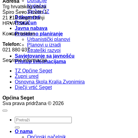
Donacije
Adresa
Natječaji
Trg hrvatskog viteza
Stožer CZ
Špiro Ševo Frzelin 1
Dokumenti
21 218 Seget Donji
Proračun
HRVATSKA
Javna nabava
Kontakt telefon
Prostorno planiranje
Urbanistički planovi
Telefon:
Planovi u izradi
021 880 037
Strateški razvoj
Savjetovanje sa javnošću
Servisne informacije
Pristup informacijama
TZ Općine Seget
Župni ured
Osnovna škola Kralja Zvonimira
Dječji vrtić Seget
Općina Seget
Sva prava pridržana © 2026
O nama
Općinski načelnik