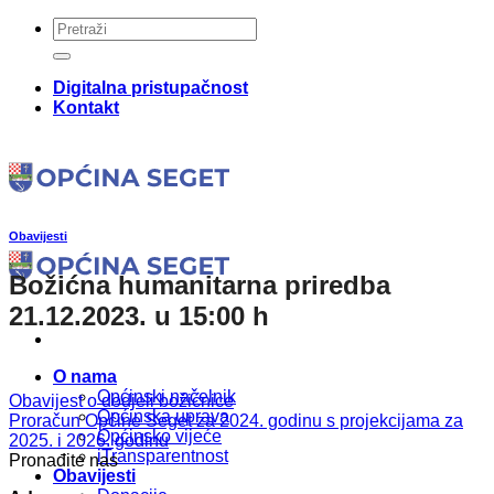
Skip
to
content
Digitalna pristupačnost
Kontakt
Obavijesti
Božićna humanitarna priredba
21.12.2023. u 15:00 h
O nama
Općinski načelnik
Obavijest o dodjeli božićnice
Općinska uprava
Proračun Općine Seget za 2024. godinu s projekcijama za
Općinsko vijeće
2025. i 2026. godinu
iTransparentnost
Pronađite nas
Obavijesti