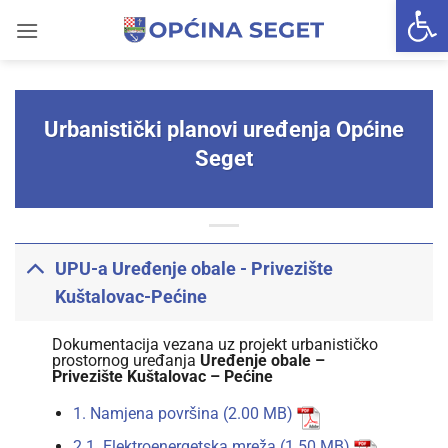
Open 
Skip
to
content
Urbanistički planovi uređenja Općine
Seget
UPU-a Uređenje obale - Privezište
Kuštalovac-Pećine
Dokumentacija vezana uz projekt urbanističko
prostornog uređanja
Uređenje obale –
Privezište Kuštalovac – Pećine
1. Namjena površina
2.1. Elektroenergetska mreža