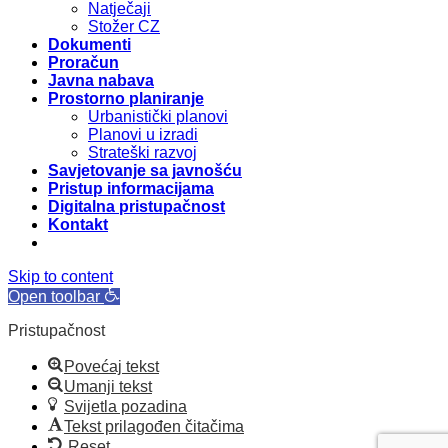
Natječaji
Stožer CZ
Dokumenti
Proračun
Javna nabava
Prostorno planiranje
Urbanistički planovi
Planovi u izradi
Strateški razvoj
Savjetovanje sa javnošću
Pristup informacijama
Digitalna pristupačnost
Kontakt
Skip to content
Open toolbar
Pristupačnost
Povećaj tekst
Umanji tekst
Svijetla pozadina
Tekst prilagođen čitačima
Reset