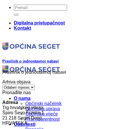
Skip
to
content
Digitalna pristupačnost
Kontakt
Pravilnik o jednostavnoj nabavi
Pravilnik o jednostavnoj nabavi
Arhiva objava
Arhiva
objava
Pronađite nas
O nama
Adresa
Općinski načelnik
Trg hrvatskog viteza
Općinska uprava
Špiro Ševo Frzelin 1
Općinsko vijeće
21 218 Seget Donji
iTransparentnost
HRVATSKA
Obavijesti