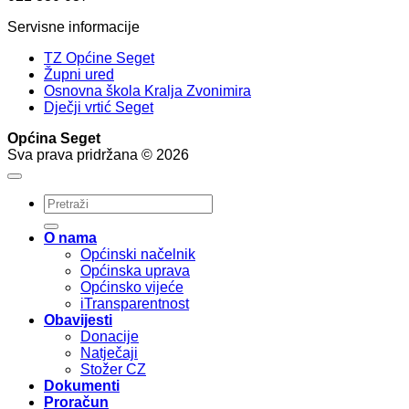
Servisne informacije
TZ Općine Seget
Župni ured
Osnovna škola Kralja Zvonimira
Dječji vrtić Seget
Općina Seget
Sva prava pridržana © 2026
O nama
Općinski načelnik
Općinska uprava
Općinsko vijeće
iTransparentnost
Obavijesti
Donacije
Natječaji
Stožer CZ
Dokumenti
Proračun