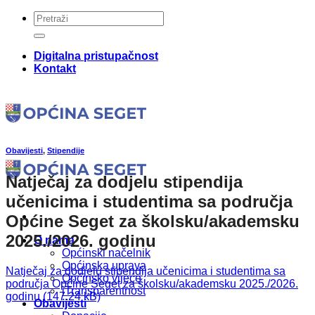
Skip
to
content
Digitalna pristupačnost
Kontakt
Obavijesti
,
Stipendije
Natječaj za dodjelu stipendija
učenicima i studentima sa područja
Općine Seget za školsku/akademsku
2025./2026. godinu
O nama
Općinski načelnik
Općinska uprava
Natječaj za dodjelu stipendija učenicima i studentima sa
Općinsko vijeće
područja Općine Seget za školsku/akademsku 2025./2026.
iTransparentnost
godinu
Obavijesti