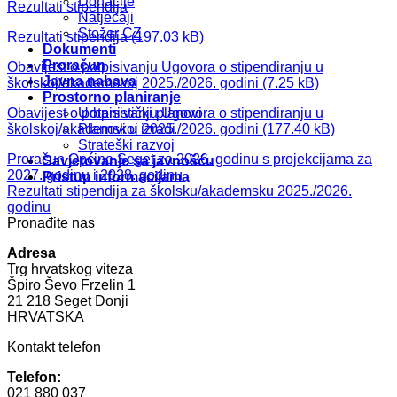
Donacije
Rezultati stipendija
Natječaji
Stožer CZ
Rezultati stipendija
Dokumenti
Proračun
Obavijest o potpisivanju Ugovora o stipendiranju u
Javna nabava
školskoj/akademskoj 2025./2026. godini
Prostorno planiranje
Obavijest o potpisivanju Ugovora o stipendiranju u
Urbanistički planovi
školskoj/akademskoj 2025./2026. godini
Planovi u izradi
Strateški razvoj
Proračun Općine Seget za 2026. godinu s projekcijama za
Savjetovanje sa javnošću
2027. godinu i 2028. godinu
Pristup informacijama
Rezultati stipendija za školsku/akademsku 2025./2026.
godinu
Pronađite nas
Adresa
Trg hrvatskog viteza
Špiro Ševo Frzelin 1
21 218 Seget Donji
HRVATSKA
Kontakt telefon
Telefon:
021 880 037