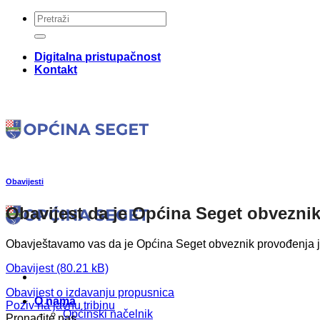
Skip
to
content
Digitalna pristupačnost
Kontakt
Obavijesti
Obavijest da je Općina Seget obvezni
Obavještavamo vas da je Općina Seget obveznik provođenja j
Obavijest
Obavijest o izdavanju propusnica
O nama
Poziv na javnu tribinu
Općinski načelnik
Pronađite nas