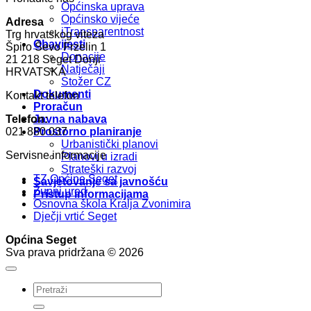
Općinska uprava
Općinsko vijeće
Adresa
iTransparentnost
Trg hrvatskog viteza
Obavijesti
Špiro Ševo Frzelin 1
Donacije
21 218 Seget Donji
Natječaji
HRVATSKA
Stožer CZ
Dokumenti
Kontakt telefon
Proračun
Telefon:
Javna nabava
021 880 037
Prostorno planiranje
Urbanistički planovi
Servisne informacije
Planovi u izradi
Strateški razvoj
TZ Općine Seget
Savjetovanje sa javnošću
Župni ured
Pristup informacijama
Osnovna škola Kralja Zvonimira
Dječji vrtić Seget
Općina Seget
Sva prava pridržana © 2026