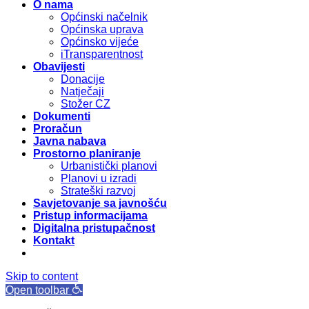
O nama
Općinski načelnik
Općinska uprava
Općinsko vijeće
iTransparentnost
Obavijesti
Donacije
Natječaji
Stožer CZ
Dokumenti
Proračun
Javna nabava
Prostorno planiranje
Urbanistički planovi
Planovi u izradi
Strateški razvoj
Savjetovanje sa javnošću
Pristup informacijama
Digitalna pristupačnost
Kontakt
Skip to content
Open toolbar