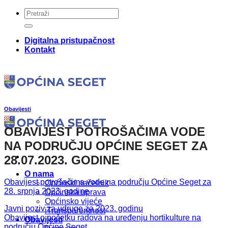
Skip
to
content
Digitalna pristupačnost
Kontakt
Obavijesti
OBAVIJEST POTROŠAČIMA VODE
NA PODRUČJU OPĆINE SEGET ZA
28.07.2023. GODINE
O nama
Obavijest potrošačima vode na području Općine Seget za
Općinski načelnik
28. srpnja 2023. godine
Općinska uprava
Općinsko vijeće
Javni poziv za udruge za 2023. godinu
iTransparentnost
Obavijest o početku radova na uređenju hortikulture na
Obavijesti
području Općine Seget