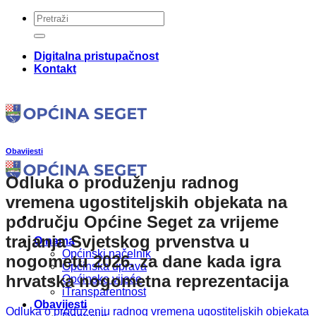
Skip
to
content
Digitalna pristupačnost
Kontakt
Obavijesti
Odluka o produženju radnog
vremena ugostiteljskih objekata na
području Općine Seget za vrijeme
trajanja Svjetskog prvenstva u
O nama
Općinski načelnik
nogometu 2026. za dane kada igra
Općinska uprava
hrvatska nogometna reprezentacija
Općinsko vijeće
iTransparentnost
Obavijesti
Odluka o produženju radnog vremena ugostiteljskih objekata