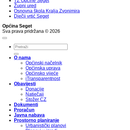
TZ Općine Seget
Župni ured
Osnovna škola Kralja Zvonimira
Dječji vrtić Seget
Općina Seget
Sva prava pridržana © 2026
O nama
Općinski načelnik
Općinska uprava
Općinsko vijeće
iTransparentnost
Obavijesti
Donacije
Natječaji
Stožer CZ
Dokumenti
Proračun
Javna nabava
Prostorno planiranje
Urbanistički planovi