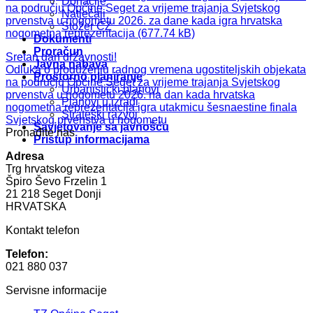
Donacije
na području Općine Seget za vrijeme trajanja Svjetskog
Natječaji
prvenstva u nogometu 2026. za dane kada igra hrvatska
Stožer CZ
nogometna reprezentacija
Dokumenti
Proračun
Sretan dan državnosti!
Javna nabava
Odluka o produženju radnog vremena ugostiteljskih objekata
Prostorno planiranje
na području Općine Seget za vrijeme trajanja Svjetskog
Urbanistički planovi
prvenstva u nogometu 2026. na dan kada hrvatska
Planovi u izradi
nogometna reprezentacija igra utakmicu šesnaestine finala
Strateški razvoj
Svjetskog prvenstva u nogometu
Savjetovanje sa javnošću
Pronađite nas
Pristup informacijama
Adresa
Trg hrvatskog viteza
Špiro Ševo Frzelin 1
21 218 Seget Donji
HRVATSKA
Kontakt telefon
Telefon:
021 880 037
Servisne informacije