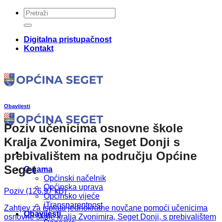
Skip
to
content
Digitalna pristupačnost
Kontakt
Obavijesti
Poziv učenicima osnovne škole
Kralja Zvonimira, Seget Donji s
prebivalištem na području Općine
Seget
O nama
Općinski načelnik
Općinska uprava
Poziv
Općinsko vijeće
iTransparentnost
Zahtjev za isplatu jednokratne novčane pomoći učenicima
Obavijesti
osnovne škole kralja Zvonimira, Seget Donji, s prebivalištem