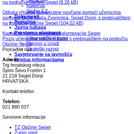
Donacije
na području Općine Seget
Natječaji
Stožer CZ
Odluka o isplati jednokratne novčane pomoći učenicima
Dokumenti
osnovne škole kralja Zvonimira, Seget Donji, s prebivalištem
Proračun
na području Općine Seget
Javna nabava
Prostorno planiranje
Nastavak radova u sklopu Aglomeracije Seget
Urbanistički planovi
Poziv učenicima srednjih škola s prebivalištem na području
Planovi u izradi
Općine Seget
Strateški razvoj
Pronađite nas
Savjetovanje sa javnošću
Adresa
Pristup informacijama
Trg hrvatskog viteza
Špiro Ševo Frzelin 1
21 218 Seget Donji
HRVATSKA
Kontakt telefon
Telefon:
021 880 037
Servisne informacije
TZ Općine Seget
Župni ured