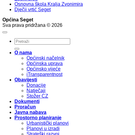
Osnovna škola Kralja Zvonimira
Dječji vrtić Seget
Općina Seget
Sva prava pridržana © 2026
O nama
Općinski načelnik
Općinska uprava
Općinsko vijeće
iTransparentnost
Obavijesti
Donacije
Natječaji
Stožer CZ
Dokumenti
Proračun
Javna nabava
Prostorno planiranje
Urbanistički planovi
Planovi u izradi
Strateški razvoj