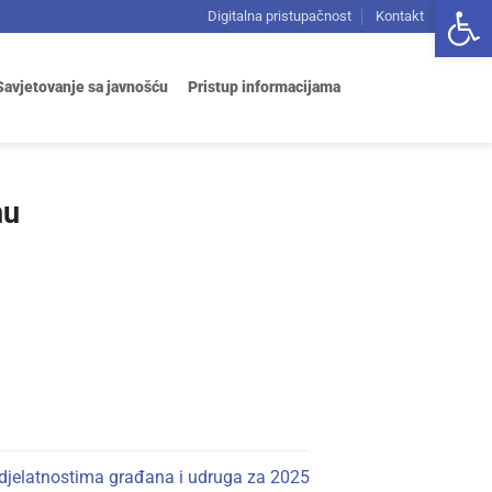
Open 
Digitalna pristupačnost
Kontakt
Savjetovanje sa javnošću
Pristup informacijama
nu
djelatnostima građana i udruga za 2025