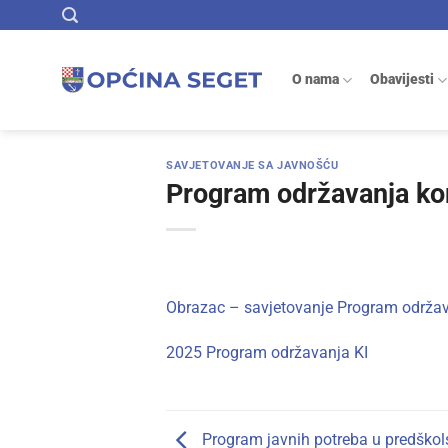
Skip
to
content
O nama
Obavijesti
SAVJETOVANJE SA JAVNOŠĆU
Program održavanja ko
Obrazac – savjetovanje Program održav
2025 Program održavanja KI
Program javnih potreba u predškol