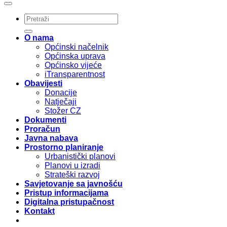
O nama
Općinski načelnik
Općinska uprava
Općinsko vijeće
iTransparentnost
Obavijesti
Donacije
Natječaji
Stožer CZ
Dokumenti
Proračun
Javna nabava
Prostorno planiranje
Urbanistički planovi
Planovi u izradi
Strateški razvoj
Savjetovanje sa javnošću
Pristup informacijama
Digitalna pristupačnost
Kontakt