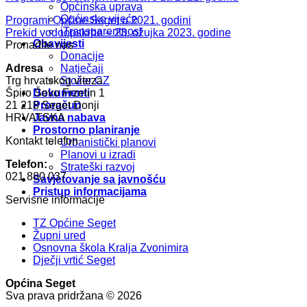
Općinska uprava
Općinsko vijeće
Programi Općine Seget u 2021. godini
iTransparentnost
Prekid vodoopskrbe – 23. ožujka 2023. godine
Obavijesti
Pronađite nas
Donacije
Adresa
Natječaji
Trg hrvatskog viteza
Stožer CZ
Špiro Ševo Frzelin 1
Dokumenti
21 218 Seget Donji
Proračun
HRVATSKA
Javna nabava
Prostorno planiranje
Kontakt telefon
Urbanistički planovi
Planovi u izradi
Telefon:
Strateški razvoj
021 880 037
Savjetovanje sa javnošću
Pristup informacijama
Servisne informacije
TZ Općine Seget
Župni ured
Osnovna škola Kralja Zvonimira
Dječji vrtić Seget
Općina Seget
Sva prava pridržana © 2026