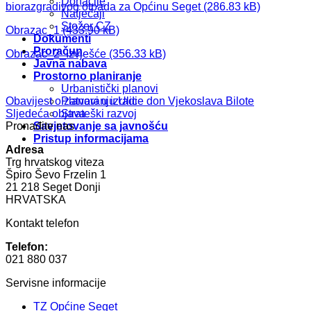
Donacije
biorazgradivog otpada za Općinu Seget
Natječaji
Stožer CZ
Obrazac_1
Dokumenti
Proračun
Obrazac_2_Izvješće
Javna nabava
Prostorno planiranje
Urbanistički planovi
Obavijest o zatvaranju Ulice don Vjekoslava Bilote
Planovi u izradi
Sljedeća objava
Strateški razvoj
Pronađite nas
Savjetovanje sa javnošću
Pristup informacijama
Adresa
Trg hrvatskog viteza
Špiro Ševo Frzelin 1
21 218 Seget Donji
HRVATSKA
Kontakt telefon
Telefon:
021 880 037
Servisne informacije
TZ Općine Seget