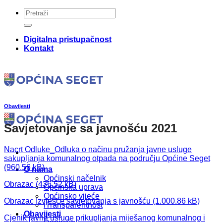
Skip
to
content
Digitalna pristupačnost
Kontakt
Obavijesti
Savjetovanje sa javnošću 2021
Nacrt Odluke_Odluka o načinu pružanja javne usluge
sakupljanja komunalnog otpada na području Općine Seget
O nama
Općinski načelnik
Obrazac
Općinska uprava
Općinsko vijeće
Obrazac Izvješće savjetovanja s javnošću
iTransparentnost
Obavijesti
Cjenik javne usluge prikupljanja miješanog komunalnog i