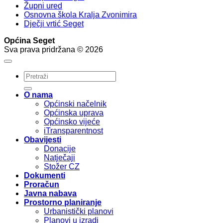
Župni ured
Osnovna škola Kralja Zvonimira
Dječji vrtić Seget
Općina Seget
Sva prava pridržana © 2026
O nama
Općinski načelnik
Općinska uprava
Općinsko vijeće
iTransparentnost
Obavijesti
Donacije
Natječaji
Stožer CZ
Dokumenti
Proračun
Javna nabava
Prostorno planiranje
Urbanistički planovi
Planovi u izradi