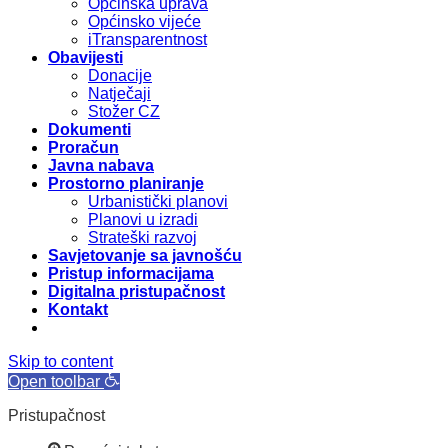
Općinska uprava
Općinsko vijeće
iTransparentnost
Obavijesti
Donacije
Natječaji
Stožer CZ
Dokumenti
Proračun
Javna nabava
Prostorno planiranje
Urbanistički planovi
Planovi u izradi
Strateški razvoj
Savjetovanje sa javnošću
Pristup informacijama
Digitalna pristupačnost
Kontakt
Skip to content
Open toolbar
Pristupačnost