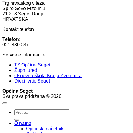
Trg hrvatskog viteza
Špiro Ševo Frzelin 1
21 218 Seget Donji
HRVATSKA
Kontakt telefon
Telefon:
021 880 037
Servisne informacije
TZ Općine Seget
Župni ured
Osnovna škola Kralja Zvonimira
Dječji vrtić Seget
Općina Seget
Sva prava pridržana © 2026
O nama
Općinski načelnik