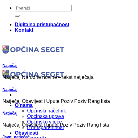
Skip
to
content
Digitalna pristupačnost
Kontakt
Natječaj
Natječaj Narodne novine – tekst natječaja
Natječaj
Natječaj Obavijest i Upute Poziv Poziv Rang lista
O nama
Općinski načelnik
Natječaj
Općinska uprava
Općinsko vijeće
Natječaj Obavijest i upute Poziv Poziv Rang lista
iTransparentnost
Obavijesti
Javni natječaj