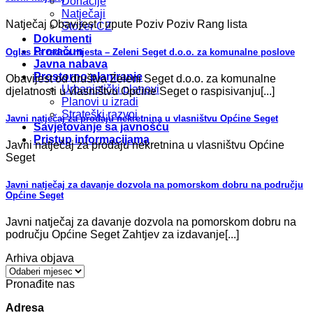
Donacije
Natječaji
Natječaj Obavijest i upute Poziv Poziv Rang lista
Stožer CZ
Dokumenti
Proračun
Oglas za radna mjesta – Zeleni Seget d.o.o. za komunalne poslove
Javna nabava
Prostorno planiranje
Obavijest od društva Zeleni Seget d.o.o. za komunalne
Urbanistički planovi
djelatnosti u vlasništvu Općine Seget o raspisivanju[...]
Planovi u izradi
Strateški razvoj
Javni natječaj za prodaju nekretnina u vlasništvu Općine Seget
Savjetovanje sa javnošću
Pristup informacijama
Javni natječaj za prodaju nekretnina u vlasništvu Općine
Seget
Javni natječaj za davanje dozvola na pomorskom dobru na području
Općine Seget
Javni natječaj za davanje dozvola na pomorskom dobru na
području Općine Seget Zahtjev za izdavanje[...]
Arhiva objava
Arhiva
objava
Pronađite nas
Adresa