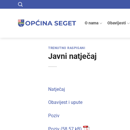
Skip
to
content
O nama
Obavijesti
TRENUTNO RASPISANI
Javni natječaj
Natječaj
Obavijest i upute
Poziv
Poziv