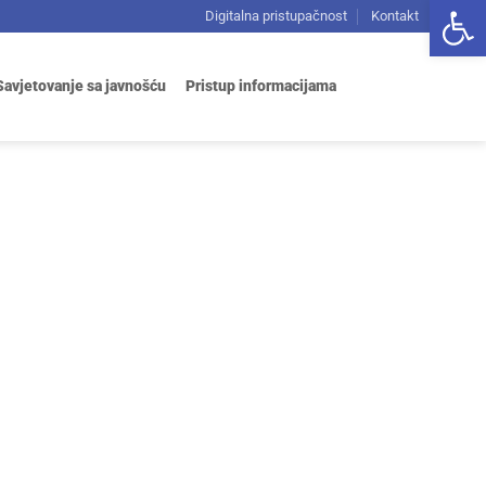
Open 
Digitalna pristupačnost
Kontakt
Savjetovanje sa javnošću
Pristup informacijama