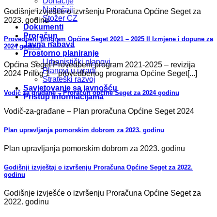
Donacije
Natječaji
Godišnje izvješće o izvršenju Proračuna Općine Seget za
Stožer CZ
2023. godinu
Dokumenti
Proračun
Provedbeni program Općine Seget 2021 – 2025 II Izmjene i dopune za
Javna nabava
2024 godinu
Prostorno planiranje
Urbanistički planovi
Općina Seget Provedbeni program 2021-2025 – revizija
Planovi u izradi
2024 Prilog 1 – provedbenog programa Općine Seget[...]
Strateški razvoj
Savjetovanje sa javnošću
Vodič za građane – Proračun općine Seget za 2024 godinu
Pristup informacijama
Vodič-za-građane – Plan proračuna Općine Seget 2024
Plan upravljanja pomorskim dobrom za 2023. godinu
Plan upravljanja pomorskim dobrom za 2023. godinu
Godišnji izvještaj o izvršenju Proračuna Općine Seget za 2022.
godinu
Godišnje izvješće o izvršenju Proračuna Općine Seget za
2022. godinu