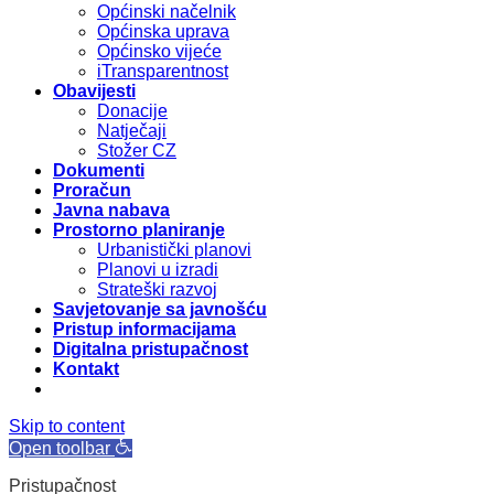
Općinski načelnik
Općinska uprava
Općinsko vijeće
iTransparentnost
Obavijesti
Donacije
Natječaji
Stožer CZ
Dokumenti
Proračun
Javna nabava
Prostorno planiranje
Urbanistički planovi
Planovi u izradi
Strateški razvoj
Savjetovanje sa javnošću
Pristup informacijama
Digitalna pristupačnost
Kontakt
Skip to content
Open toolbar
Pristupačnost