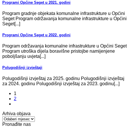
Programi Općine Seget u 2021. godini
Program gradnje objekata komunalne infrastrukture u Općini
Seget Program održavanja komunalne infrastrukture u Općini
Seget[...]
Programi Općine Seget u 2022. godini
Program održavanja komunalne infrastrukture u Općini Seget
Program utroška dijela boravišne pristojbe namijenjene
poboljšanju uvjeta[...]
Polugodišnji izvještaji
Polugodišnji izvještaj za 2025. godinu Polugodišnji izvještaj
za 2024. godinu Polugodišnji izvještaj za 2023. godinu[...]
1
2
Arhiva objava
Arhiva
objava
Pronađite nas