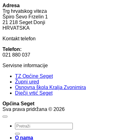
Adresa
Trg hrvatskog viteza
Špiro Ševo Frzelin 1
21 218 Seget Donji
HRVATSKA
Kontakt telefon
Telefon:
021 880 037
Servisne informacije
TZ Općine Seget
Župni ured
Osnovna škola Kralja Zvonimira
Dječji vrtić Seget
Općina Seget
Sva prava pridržana © 2026
O nama