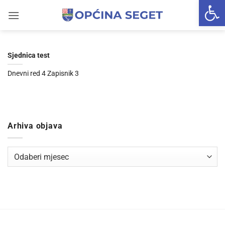
Open 
Skip
to
content
Sjednica test
Dnevni red 4 Zapisnik 3
Arhiva objava
Arhiva
objava