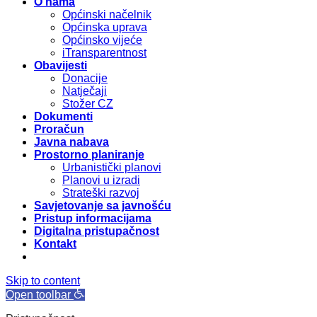
O nama
Općinski načelnik
Općinska uprava
Općinsko vijeće
iTransparentnost
Obavijesti
Donacije
Natječaji
Stožer CZ
Dokumenti
Proračun
Javna nabava
Prostorno planiranje
Urbanistički planovi
Planovi u izradi
Strateški razvoj
Savjetovanje sa javnošću
Pristup informacijama
Digitalna pristupačnost
Kontakt
Skip to content
Open toolbar