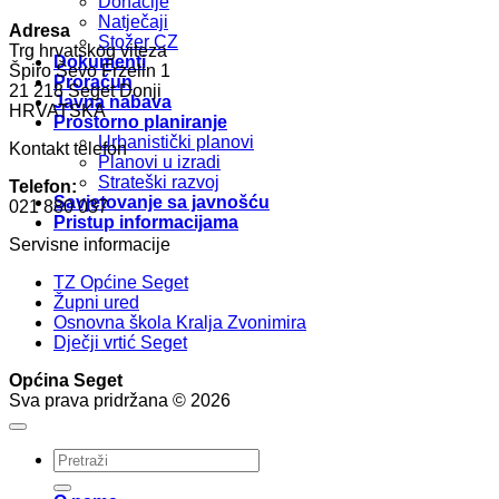
Donacije
Natječaji
Adresa
Stožer CZ
Trg hrvatskog viteza
Dokumenti
Špiro Ševo Frzelin 1
Proračun
21 218 Seget Donji
Javna nabava
HRVATSKA
Prostorno planiranje
Urbanistički planovi
Kontakt telefon
Planovi u izradi
Strateški razvoj
Telefon:
Savjetovanje sa javnošću
021 880 037
Pristup informacijama
Servisne informacije
TZ Općine Seget
Župni ured
Osnovna škola Kralja Zvonimira
Dječji vrtić Seget
Općina Seget
Sva prava pridržana © 2026