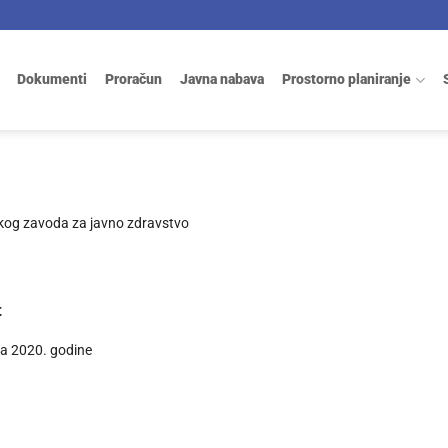
Dokumenti
Proračun
Javna nabava
Prostorno planiranje
tskog zavoda za javno zdravstvo
t
jka 2020. godine