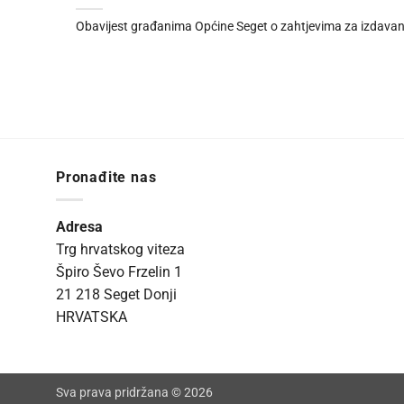
Obavijest građanima Općine Seget o zahtjevima za izdava
Pronađite nas
Adresa
Trg hrvatskog viteza
Špiro Ševo Frzelin 1
21 218 Seget Donji
HRVATSKA
Sva prava pridržana © 2026