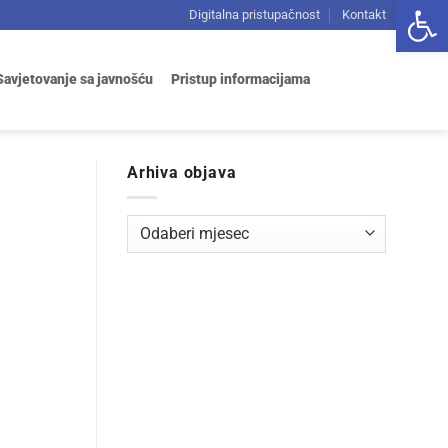
Open 
Digitalna pristupačnost
Kontakt
Savjetovanje sa javnošću
Pristup informacijama
Arhiva objava
Arhiva
objava