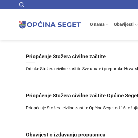
Skip
to
content
O nama
Obavijesti
Priopćenje Stožera civilne zaštite
Odluke Stožera civilne zaštite Sve upute i preporuke Hrva
Priopćenje Stožera civilne zaštite Općine Sege
Priopćenje Stožera civilne zaštite Općine Seget od 16. ožu
Obavijest o izdavanju propusnica