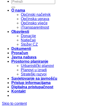
O nama
Općinski načelnik
Općinska uprava
Općinsko vijeće
iTransparentnost
Obavijesti
Donacije
Natječaji
Stožer CZ
Dokumenti
Proračun
Javna nabava
Prostorno planiranje
Urbanistički planovi
Planovi u izradi
Strateški razvoj
Savjetovanje sa javnošću
Pristup informacijama
Digitalna pristupačnost
Kontakt
Skip to content