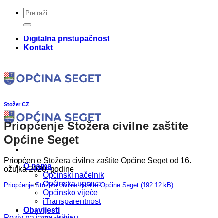
Skip
to
content
Digitalna pristupačnost
Kontakt
Stožer CZ
Priopćenje Stožera civilne zaštite
Općine Seget
Priopćenje Stožera civilne zaštite Općine Seget od 16.
O nama
ožujka 2020. godine
Općinski načelnik
Općinska uprava
Priopćenje Stožera civilne zaštite Općine Seget
Općinsko vijeće
iTransparentnost
Obavijesti
Poziv na javnu tribinu