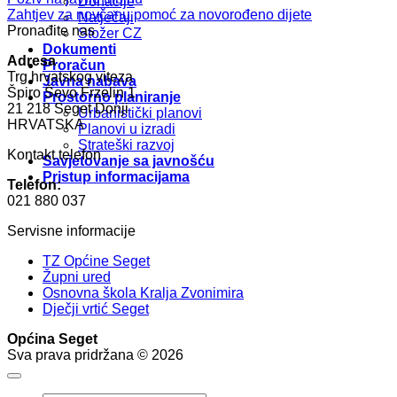
Donacije
Zahtjev za novčanu pomoć za novorođeno dijete
Natječaji
Pronađite nas
Stožer CZ
Dokumenti
Adresa
Proračun
Trg hrvatskog viteza
Javna nabava
Špiro Ševo Frzelin 1
Prostorno planiranje
21 218 Seget Donji
Urbanistički planovi
HRVATSKA
Planovi u izradi
Strateški razvoj
Kontakt telefon
Savjetovanje sa javnošću
Pristup informacijama
Telefon:
021 880 037
Servisne informacije
TZ Općine Seget
Župni ured
Osnovna škola Kralja Zvonimira
Dječji vrtić Seget
Općina Seget
Sva prava pridržana © 2026