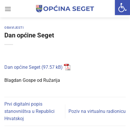
Open 
Skip
to
content
OBAVIJESTI
Dan općine Seget
Dan općine Seget
Blagdan Gospe od Ružarija
Prvi digitalni popis
stanovništva u Republici
Poziv na virtualnu radionicu
Hrvatskoj