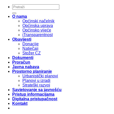
O nama
Općinski načelnik
Općinska uprava
Općinsko vijeće
iTransparentnost
Obavijesti
Donacije
Natječaji
Stožer CZ
Dokumenti
Proračun
Javna nabava
Prostorno planiranje
Urbanistički planovi
Planovi u izradi
Strateški razvoj
Savjetovanje sa javnošću
Pristup informacijama
Digitalna pristupačnost
Kontakt