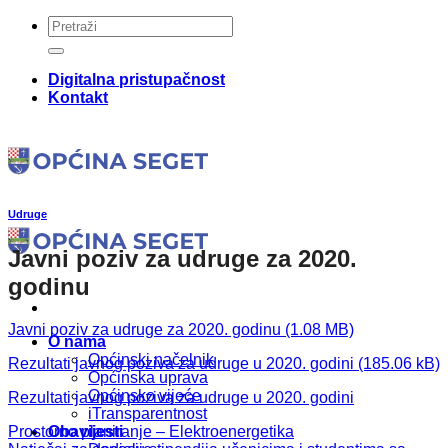
Skip
to
content
Digitalna pristupačnost
Kontakt
Udruge
Javni poziv za udruge za 2020.
godinu
Javni poziv za udruge za 2020. godinu
O nama
Općinski načelnik
Rezultati javnog poziva za udruge u 2020. godini
Općinska uprava
Općinsko vijeće
Rezultati javnog poziva za udruge u 2020. godini
iTransparentnost
Prostorno planiranje – Elektroenergetika
Obavijesti