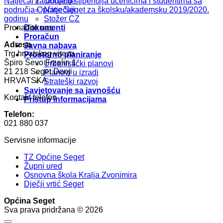
Natječaj za dodjelu stipendija učenicima i studentima sa
Donacije
područja Općine Seget za školsku/akademsku 2019/2020.
Natječaji
godinu
Stožer CZ
Pronađite nas
Dokumenti
Proračun
Adresa
Javna nabava
Trg hrvatskog viteza
Prostorno planiranje
Špiro Ševo Frzelin 1
Urbanistički planovi
21 218 Seget Donji
Planovi u izradi
HRVATSKA
Strateški razvoj
Savjetovanje sa javnošću
Kontakt telefon
Pristup informacijama
Telefon:
021 880 037
Servisne informacije
TZ Općine Seget
Župni ured
Osnovna škola Kralja Zvonimira
Dječji vrtić Seget
Općina Seget
Sva prava pridržana © 2026