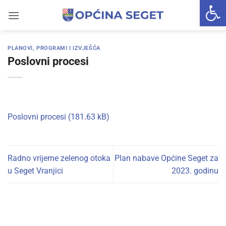
Open 
Skip
to
content
PLANOVI, PROGRAMI I IZVJEŠĆA
Poslovni procesi
Poslovni procesi
Radno vrijeme zelenog otoka
Plan nabave Općine Seget za
u Seget Vranjici
2023. godinu