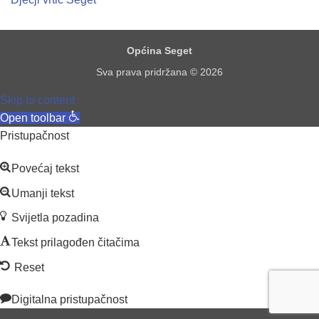
Općina Seget
Sva prava pridržana © 2026
Skip to content
Open toolbar
Pristupačnost
Povećaj tekst
Umanji tekst
Svijetla pozadina
Tekst prilagođen čitačima
Reset
Digitalna pristupačnost