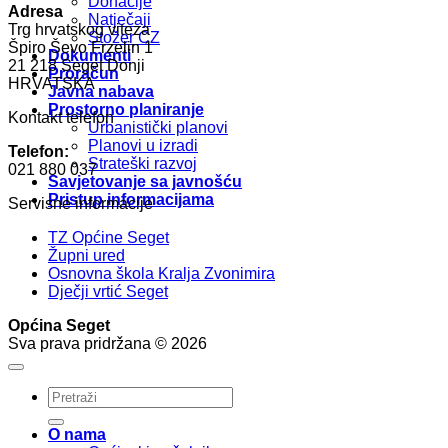
Donacije
Adresa
Natječaji
Trg hrvatskog viteza
Stožer CZ
Špiro Ševo Frzelin 1
Dokumenti
21 218 Seget Donji
Proračun
HRVATSKA
Javna nabava
Prostorno planiranje
Kontakt telefon
Urbanistički planovi
Planovi u izradi
Telefon:
Strateški razvoj
021 880 037
Savjetovanje sa javnošću
Pristup informacijama
Servisne informacije
TZ Općine Seget
Župni ured
Osnovna škola Kralja Zvonimira
Dječji vrtić Seget
Općina Seget
Sva prava pridržana © 2026
O nama