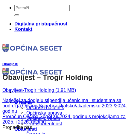
Skip
to
content
Digitalna pristupačnost
Kontakt
Obavijesti
Obavijest – Trogir Holding
Obavijest-Trogir Holding
Natječaj za dodjelu stipendija učenicima i studentima sa
O nama
područja Općine Seget za školsku/akademsku 2023./2024.
Općinski načelnik
godinu
Općinska uprava
Proračun Općine Seget za 2024. godinu s projekcijama za
Općinsko vijeće
2025. i 2026. godinu
iTransparentnost
Pronađite nas
Obavijesti