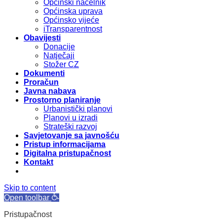
Općinski načelnik
Općinska uprava
Općinsko vijeće
iTransparentnost
Obavijesti
Donacije
Natječaji
Stožer CZ
Dokumenti
Proračun
Javna nabava
Prostorno planiranje
Urbanistički planovi
Planovi u izradi
Strateški razvoj
Savjetovanje sa javnošću
Pristup informacijama
Digitalna pristupačnost
Kontakt
Skip to content
Open toolbar
Pristupačnost