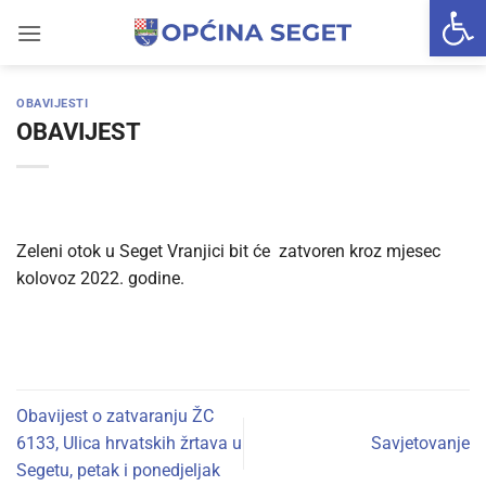
Open 
Skip
to
content
OBAVIJESTI
OBAVIJEST
Zeleni otok u Seget Vranjici bit će zatvoren kroz mjesec
kolovoz 2022. godine.
Obavijest o zatvaranju ŽC
6133, Ulica hrvatskih žrtava u
Savjetovanje
Segetu, petak i ponedjeljak