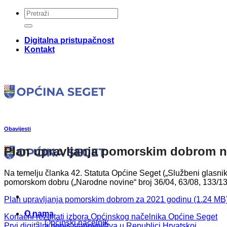
Skip
to
content
Digitalna pristupačnost
Kontakt
Obavijesti
Plan upravljanja pomorskim dobrom n
Na temelju članka 42. Statuta Općine Seget („Službeni glasnik
pomorskom dobru („Narodne novine“ broj 36/04, 63/08, 133/13 
Plan upravljanja pomorskim dobrom za 2021 godinu
O nama
Konačni rezultati izbora Općinskog načelnika Općine Seget
Općinski načelnik
Prvi digitalni popis stanovništva u Republici Hrvatskoj