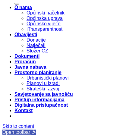
O nama
Općinski načelnik
Općinska uprava
Općinsko vijeće
iTransparentnost
Obavijesti
Donacije
Natječaji
Stožer CZ
Dokumenti
Proračun
Javna nabava
Prostorno planiranje
Urbanistički planovi
Planovi u izradi
Strateški razvoj
Savjetovanje sa javnošću
Pristup informacijama
Digitalna pristupačnost
Kontakt
Skip to content
Open toolbar