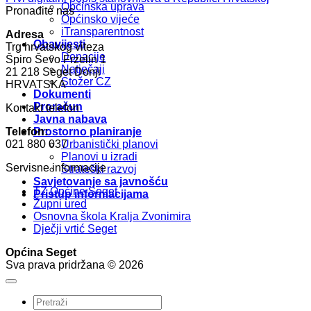
Općinska uprava
Pronađite nas
Općinsko vijeće
iTransparentnost
Adresa
Obavijesti
Trg hrvatskog viteza
Donacije
Špiro Ševo Frzelin 1
Natječaji
21 218 Seget Donji
Stožer CZ
HRVATSKA
Dokumenti
Proračun
Kontakt telefon
Javna nabava
Telefon:
Prostorno planiranje
021 880 037
Urbanistički planovi
Planovi u izradi
Servisne informacije
Strateški razvoj
Savjetovanje sa javnošću
TZ Općine Seget
Pristup informacijama
Župni ured
Osnovna škola Kralja Zvonimira
Dječji vrtić Seget
Općina Seget
Sva prava pridržana © 2026