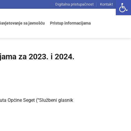
Open 
Digitalna pristupačnost
Kontakt
Savjetovanje sa javnošću
Pristup informacijama
ijama za 2023. i 2024.
uta Općine Seget (“Službeni glasnik