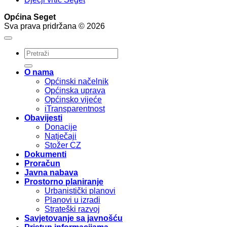
Općina Seget
Sva prava pridržana © 2026
O nama
Općinski načelnik
Općinska uprava
Općinsko vijeće
iTransparentnost
Obavijesti
Donacije
Natječaji
Stožer CZ
Dokumenti
Proračun
Javna nabava
Prostorno planiranje
Urbanistički planovi
Planovi u izradi
Strateški razvoj
Savjetovanje sa javnošću