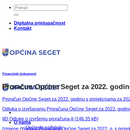
Skip
to
content
Digitalna pristupačnost
Kontakt
Financijski dokumenti
Proračun Općine Seget za 2022. godi
Proračun Općine Seget za 2022. godinu s projekcijama za 202
Odluka o izvršavanju Proračuna Općine Seget za 2022. godin
IID Odluke o izvršenju proračuna-II
O nama
Općinski načelnik
Izmjene i dopune Proračuna Općine Seget za 2022. g. s projek