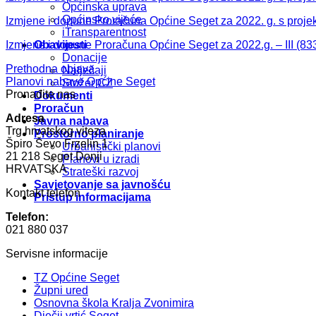
Općinska uprava
Općinsko vijeće
Izmjene i dopune Proračuna Općine Seget za 2022. g. s projekc
iTransparentnost
Izmjene i dopune Proračuna Općine Seget za 2022.g. – III
Obavijesti
Donacije
Prethodna objava
Natječaji
Planovi nabave Općine Seget
Stožer CZ
Pronađite nas
Dokumenti
Proračun
Adresa
Javna nabava
Trg hrvatskog viteza
Prostorno planiranje
Špiro Ševo Frzelin 1
Urbanistički planovi
21 218 Seget Donji
Planovi u izradi
HRVATSKA
Strateški razvoj
Savjetovanje sa javnošću
Kontakt telefon
Pristup informacijama
Telefon:
021 880 037
Servisne informacije
TZ Općine Seget
Župni ured
Osnovna škola Kralja Zvonimira
Dječji vrtić Seget