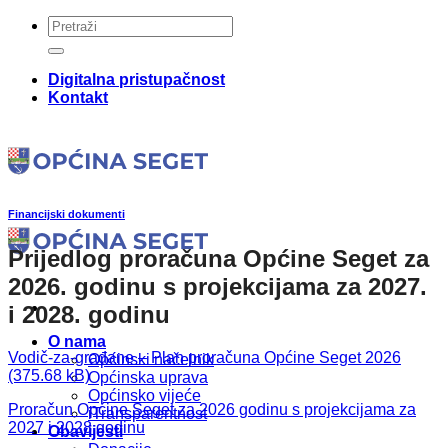
Skip
to
content
Digitalna pristupačnost
Kontakt
Financijski dokumenti
Prijedlog proračuna Općine Seget za
2026. godinu s projekcijama za 2027.
i 2028. godinu
O nama
Vodič-za-građane – Plan proračuna Općine Seget 2026
Općinski načelnik
Općinska uprava
Općinsko vijeće
Proračun Općine Seget za 2026 godinu s projekcijama za
iTransparentnost
2027 i 2028 godinu
Obavijesti