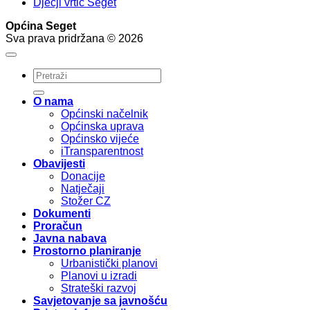
Dječji vrtić Seget
Općina Seget
Sva prava pridržana © 2026
O nama
Općinski načelnik
Općinska uprava
Općinsko vijeće
iTransparentnost
Obavijesti
Donacije
Natječaji
Stožer CZ
Dokumenti
Proračun
Javna nabava
Prostorno planiranje
Urbanistički planovi
Planovi u izradi
Strateški razvoj
Savjetovanje sa javnošću