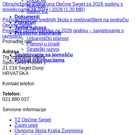
Donacije
Obrazloženje Proračuna Općine Seget za 2026 godinu s
Natječaji
projekcijama za 2027 i 2028
Stožer CZ
Dokumenti
Poziv učenicima srednjih škola s prebivalištem na području
Proračun
Općine Seget
Javna nabava
Programi javnih potreba za 2026 godinu – savjetovanje s
Prostorno planiranje
javnošću
Urbanistički planovi
Pronađite nas
Planovi u izradi
Strateški razvoj
Adresa
Savjetovanje sa javnošću
Trg hrvatskog viteza
Pristup informacijama
Špiro Ševo Frzelin 1
21 218 Seget Donji
HRVATSKA
Kontakt telefon
Telefon:
021 880 037
Servisne informacije
TZ Općine Seget
Župni ured
Osnovna škola Kralja Zvonimira