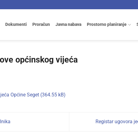
Dokumenti
Proračun
Javna nabava
Prostorno planiranje
nove općinskog vijeća
ijeća Općine Seget
lnika
Registar ugovora j