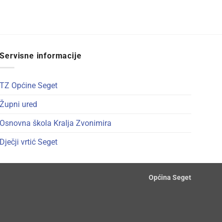
Servisne informacije
TZ Općine Seget
Župni ured
Osnovna škola Kralja Zvonimira
Dječji vrtić Seget
Općina Seget