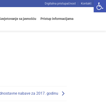
Open 
Digitalna pristupačnost
Kontakt
Savjetovanje sa javnošću
Pristup informacijama
ednostavne nabave za 2017. godinu