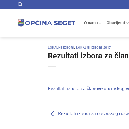
Skip
to
content
O nama
Obavijesti
LOKALNI IZBORI
,
LOKALNI IZBORI 2017
Rezultati izbora za čla
Rezultati izbora za članove općinskog v
Rezultati izbora za općinskog nače