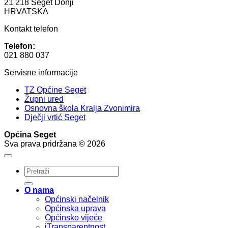
21 218 Seget Donji
HRVATSKA
Kontakt telefon
Telefon:
021 880 037
Servisne informacije
TZ Općine Seget
Župni ured
Osnovna škola Kralja Zvonimira
Dječji vrtić Seget
Općina Seget
Sva prava pridržana © 2026
O nama
Općinski načelnik
Općinska uprava
Općinsko vijeće
iTransparentnost