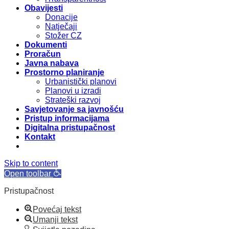
Obavijesti
Donacije
Natječaji
Stožer CZ
Dokumenti
Proračun
Javna nabava
Prostorno planiranje
Urbanistički planovi
Planovi u izradi
Strateški razvoj
Savjetovanje sa javnošću
Pristup informacijama
Digitalna pristupačnost
Kontakt
Skip to content
Open toolbar
Pristupačnost
Povećaj tekst
Umanji tekst