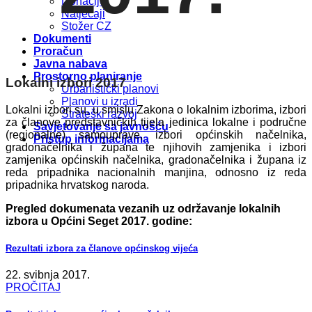
Donacije
Natječaji
Stožer CZ
Dokumenti
Proračun
Javna nabava
Prostorno planiranje
Lokalni izbori 2017
Urbanistički planovi
Planovi u izradi
Lokalni izbori su, u smislu Zakona o lokalnim izborima, izbori
Strateški razvoj
za članove predstavničkih tijela jedinica lokalne i područne
Savjetovanje sa javnošću
(regionalne) samouprave, izbori općinskih načelnika,
Pristup informacijama
gradonačelnika i župana te njihovih zamjenika i izbori
zamjenika općinskih načelnika, gradonačelnika i župana iz
reda pripadnika nacionalnih manjina, odnosno iz reda
pripadnika hrvatskog naroda.
Pregled dokumenata vezanih uz održavanje lokalnih
izbora u Općini Seget 2017. godine:
Rezultati izbora za članove općinskog vijeća
22. svibnja 2017.
PROČITAJ