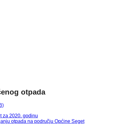
čenog otpada
t za 2020. godinu
janju otpada na području Općine Seget