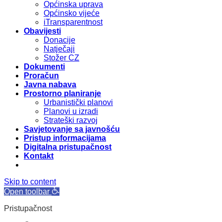
Općinska uprava
Općinsko vijeće
iTransparentnost
Obavijesti
Donacije
Natječaji
Stožer CZ
Dokumenti
Proračun
Javna nabava
Prostorno planiranje
Urbanistički planovi
Planovi u izradi
Strateški razvoj
Savjetovanje sa javnošću
Pristup informacijama
Digitalna pristupačnost
Kontakt
Skip to content
Open toolbar
Pristupačnost